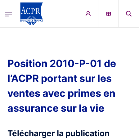
egion
ACPR Menu Principal (French)
Aller au contenu principal
Position 2010-P-01 de
l’ACPR portant sur les
ventes avec primes en
assurance sur la vie
Télécharger la publication