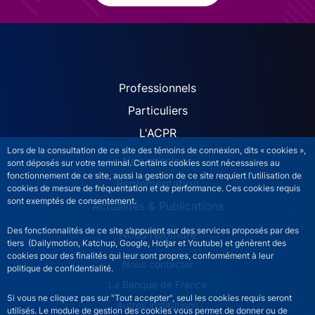
ACPR site navigation (Fren
Professionnels
Particuliers
L'ACPR
Lors de la consultation de ce site des témoins de connexion, dits « cookies »,
Nos missions
sont déposés sur votre terminal. Certains cookies sont nécessaires au
fonctionnement de ce site, aussi la gestion de ce site requiert l’utilisation de
Réglementation
cookies de mesure de fréquentation et de performance. Ces cookies requis
sont exemptés de consentement.
Actualités & Publications
Des fonctionnalités de ce site s’appuient sur des services proposés par des
Nous rejoindre
tiers (Dailymotion, Katchup, Google, Hotjar et Youtube) et génèrent des
cookies pour des finalités qui leur sont propres, conformément à leur
ACPR footer secondary menu (French)
Nous contacter
politique de confidentialité.
La Banque de France
Si vous ne cliquez pas sur "Tout accepter", seul les cookies requis seront
Autres institutions
utilisés. Le module de gestion des cookies vous permet de donner ou de