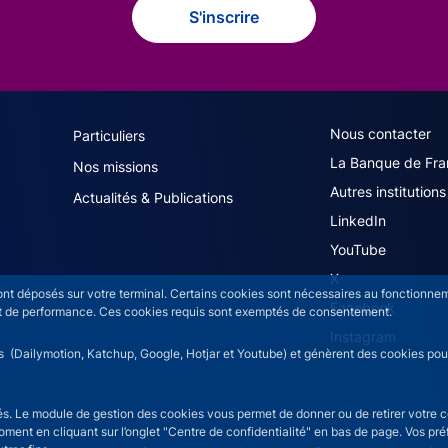
S'inscrire
navigation (French)
ACPR footer secon
Nous contacter
Particuliers
La Banque de Fra
Nos missions
Autres institutions
Actualités & Publications
LinkedIn
YouTube
X
sont déposés sur votre terminal. Certains cookies sont nécessaires au fonctionneme
Facebook
n et de performance. Ces cookies requis sont exemptés de consentement.
Instagram
rs (Dailymotion, Katchup, Google, Hotjar et Youtube) et génèrent des cookies pour 
isés. Le module de gestion des cookies vous permet de donner ou de retirer votre 
moment en cliquant sur l’onglet "Centre de confidentialité" en bas de page. Vos p