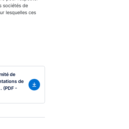
s sociétés de
r lesquelles ces
mité de
ntations de
.. (PDF -