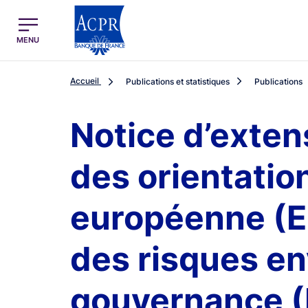
egion
ACPR Menu Principal (French)
MENU
Accueil
Publications et statistiques
Publications
Notice d’exten
des orientation
européenne (E
des risques e
gouvernance 