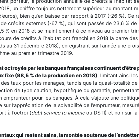
nt porteur, la production annuelle de crédits à l’habitat s’
 2018, un chiffre toujours nettement supérieur au montant 
’euros), bien qu’en baisse par rapport à 2017 (-26 %). Ce re
 de crédits externes (-67 %), qui sont passés de 23,6 % de 
,5 % en 2018 et se maintiennent à ce niveau au premier tri
urs de crédits à l’habitat ont franchi en 2018 la barre des 
ards au 31 décembre 2018), enregistrant sur l’année une croi
thme au premier trimestre 2019.
itat octroyés par les banques françaises continuent d’être
x fixe (98,5 % de la production en 2018)
, limitant ainsi le
des taux pour les ménages, tandis que la quasi-totalité de 
ection de type caution, hypothèque ou garantie, permettant 
n emprunteur pour les banques. À cela s’ajoute une politiqu
 sur l’appréciation de la solvabilité de l’emprunteur, mes
rt à l’octroi (
debt service to income
ou DSTI) et non sur la
ntaux qui restent sains, la montée soutenue de l’endet