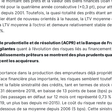
 le montant des prêts et la valeur des biens financés (loan 
nté pour la quatrième année consécutive (+0,3 pt), pour at
 depuis 2001. Toutefois, la quasi-totalité des prêts étant am
lier étant de nouveau orientés à la hausse, la LTV moyenne 
la LTV moyenne à l’octroi et demeure relativement stable d
 %.
ôle prudentielle et de résolution (ACPR) et la Banque de F
gilantes
quant à l’évolution des risques liés au financement 
ablissements prêteurs se montrent des plus prudents qua
ncent les acquéreurs
.
portance dans la production des emprunteurs déjà propriét
face financière plus importante, les risques semblent toute
la faible sinistralité des crédits, tant en termes de stock 
 31 décembre 2018, en baisse de 13 points de base (bps) p
 (les passages en défaut sur 12 mois ont représenté 0,73 %
19, un plus bas depuis mi-2015). Le coût du risque reste qua
dessous de sa moyenne depuis 2006 (5 bps). Cette sinistral