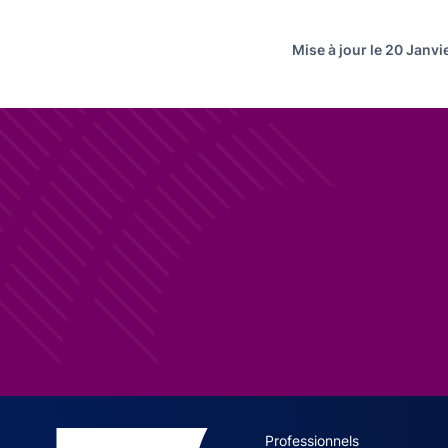
Mise à jour le 20 Janv
ACPR site 
Professionnels