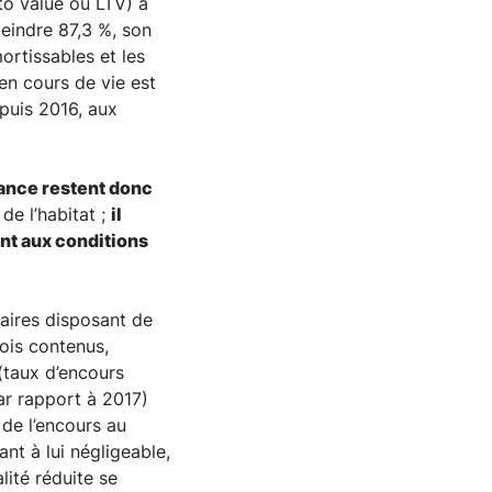
to value ou LTV) à
teindre 87,3 %, son
ortissables et les
en cours de vie est
epuis 2016, aux
rance restent donc
de l’habitat ;
il
nt aux conditions
aires disposant de
fois contenus,
(taux d’encours
ar rapport à 2017)
 de l’encours au
nt à lui négligeable,
ité réduite se