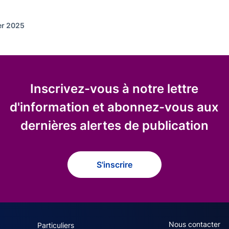
ier 2025
Inscrivez-vous à notre lettre
d'information et abonnez-vous aux
dernières alertes de publication
S'inscrire
navigation (French)
ACPR footer secon
Nous contacter
Particuliers