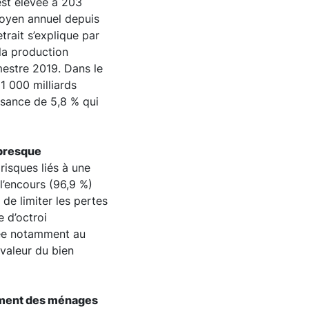
est élevée à 203
moyen annuel depuis
trait s’explique par
la production
mestre 2019. Dans le
1 000 milliards
ssance de 5,8 % qui
 presque
s risques liés à une
l’encours (96,9 %)
de limiter les pertes
e d’octroi
urée notamment au
 valeur du bien
tement des ménages