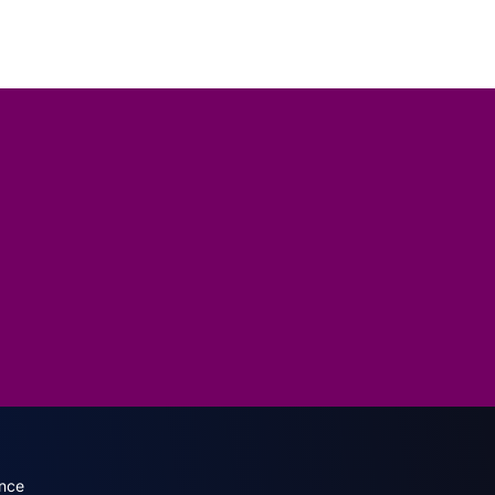
dary menu (French)
nce