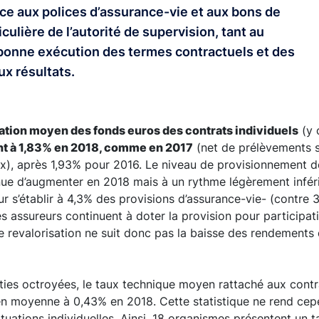
ce aux polices d’assurance-vie et aux bons de
iculière de l’autorité de supervision, tant au
 bonne exécution des termes contractuels et des
ux résultats.
sation moyen des fonds euros des contrats individuels
(y 
nt à 1,83% en 2018, comme en 2017
(net de prélèvements s
), après 1,93% pour 2016. Le niveau de provisionnement de
ue d’augmenter en 2018 mais à un rythme légèrement inféri
r s’établir à 4,3% des provisions d’assurance-vie- (contre
es assureurs continuent à doter la provision pour participat
e revalorisation ne suit donc pas la baisse des rendements d
ties octroyées, le taux technique moyen rattaché aux contr
e en moyenne à 0,43% en 2018. Cette statistique ne rend c
ituations individuelles. Ainsi, 18 organismes présentent un 