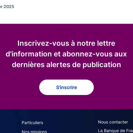
ier 2025
Inscrivez-vous à notre lettre
d'information et abonnez-vous aux
dernières alertes de publication
S'inscrire
navigation (French)
ACPR footer secon
Nous contacter
Particuliers
La Banque de Fra
Nos missions