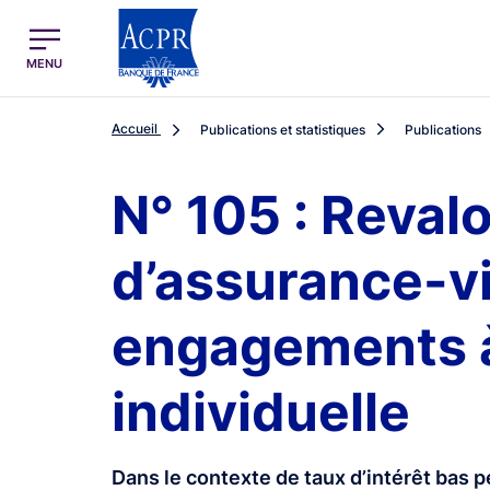
egion
ACPR Menu Principal (French)
MENU
Accueil
Publications et statistiques
Publications
N° 105 : Reval
d’assurance-vie
engagements à
individuelle
Dans le contexte de taux d’intérêt bas p