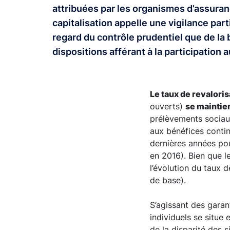
attribuées par les organismes d’assuran
capitalisation appelle une vigilance part
regard du contrôle prudentiel que de la
dispositions afférant à la participation a
Le taux de revalori
ouverts)
se maintie
prélèvements sociaux
aux bénéfices contin
dernières années pou
en 2016). Bien que l
l’évolution du taux d
de base).
S’agissant des garan
individuels se situ
de la disparité des s