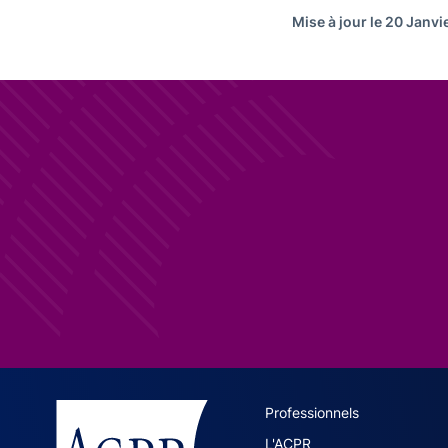
Mise à jour le 20 Janv
ACPR site 
Professionnels
L'ACPR