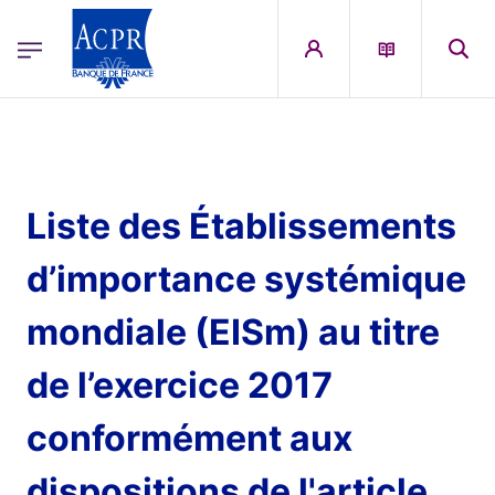
egion
ACPR Menu Principal (French)
Aller au contenu principal
Liste des Établissements
d’importance systémique
mondiale (EISm) au titre
de l’exercice 2017
conformément aux
dispositions de l'article