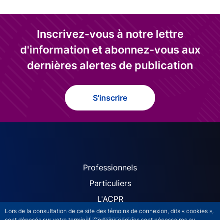
Inscrivez-vous à notre lettre
d'information et abonnez-vous aux
dernières alertes de publication
S'inscrire
ACPR site navigation (Fren
Professionnels
Particuliers
L'ACPR
Lors de la consultation de ce site des témoins de connexion, dits « cookies »,
Nos missions
sont déposés sur votre terminal. Certains cookies sont nécessaires au