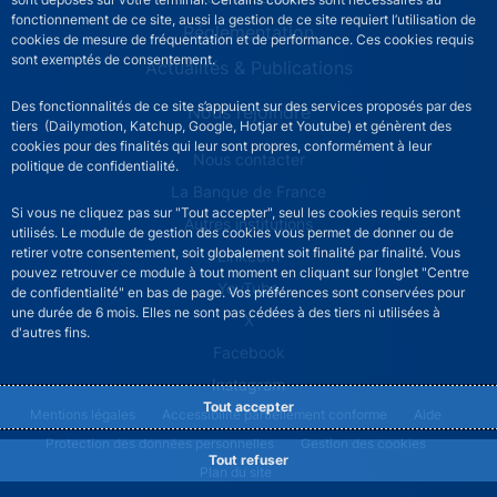
fonctionnement de ce site, aussi la gestion de ce site requiert l’utilisation de
Réglementation
cookies de mesure de fréquentation et de performance. Ces cookies requis
sont exemptés de consentement.
Actualités & Publications
Des fonctionnalités de ce site s’appuient sur des services proposés par des
Nous rejoindre
tiers (Dailymotion, Katchup, Google, Hotjar et Youtube) et génèrent des
cookies pour des finalités qui leur sont propres, conformément à leur
ACPR footer secondary menu (French)
Nous contacter
politique de confidentialité.
La Banque de France
Si vous ne cliquez pas sur "Tout accepter", seul les cookies requis seront
Autres institutions
utilisés. Le module de gestion des cookies vous permet de donner ou de
retirer votre consentement, soit globalement soit finalité par finalité. Vous
LinkedIn
pouvez retrouver ce module à tout moment en cliquant sur l’onglet "Centre
YouTube
de confidentialité" en bas de page. Vos préférences sont conservées pour
une durée de 6 mois. Elles ne sont pas cédées à des tiers ni utilisées à
X
d'autres fins.
Facebook
Instagram
Tout accepter
ACPR footer legal notice menu
Mentions légales
Accessibilité partiellement conforme
Aide
Protection des données personnelles
Gestion des cookies
Tout refuser
Plan du site