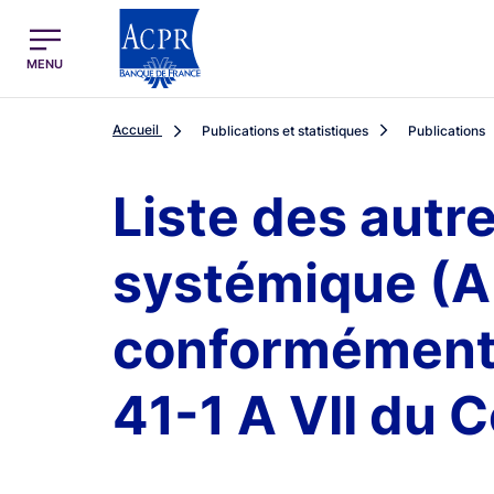
egion
ACPR Menu Principal (French)
MENU
Accueil
Publications et statistiques
Publications
Liste des autr
systémique (A-
conformément a
41-1 A VII du 