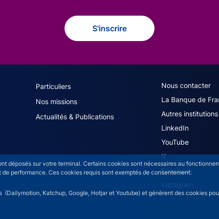
S'inscrire
navigation (French)
ACPR footer secon
Nous contacter
Particuliers
La Banque de Fra
Nos missions
Autres institutions
Actualités & Publications
LinkedIn
YouTube
X
sont déposés sur votre terminal. Certains cookies sont nécessaires au fonctionneme
Facebook
n et de performance. Ces cookies requis sont exemptés de consentement.
Instagram
rs (Dailymotion, Katchup, Google, Hotjar et Youtube) et génèrent des cookies pour 