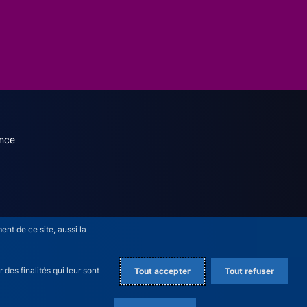
dary menu (French)
nce
nt de ce site, aussi la
des finalités qui leur sont
Tout accepter
Tout refuser