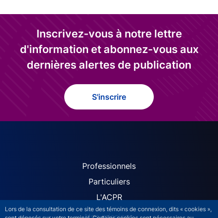
Inscrivez-vous à notre lettre
d'information et abonnez-vous aux
dernières alertes de publication
S'inscrire
ACPR site navigation (Fren
Professionnels
Particuliers
L'ACPR
Lors de la consultation de ce site des témoins de connexion, dits « cookies »,
Nos missions
sont déposés sur votre terminal. Certains cookies sont nécessaires au