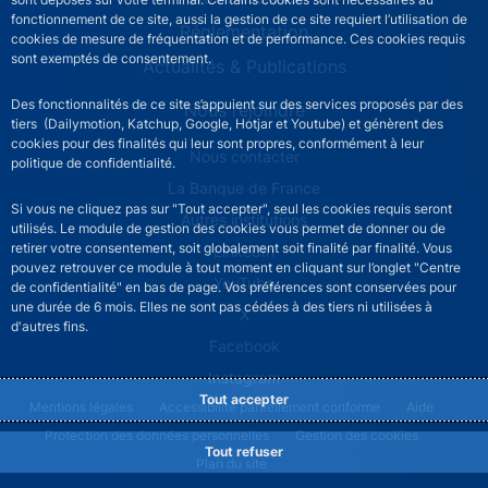
fonctionnement de ce site, aussi la gestion de ce site requiert l’utilisation de
Réglementation
cookies de mesure de fréquentation et de performance. Ces cookies requis
sont exemptés de consentement.
Actualités & Publications
Des fonctionnalités de ce site s’appuient sur des services proposés par des
Nous rejoindre
tiers (Dailymotion, Katchup, Google, Hotjar et Youtube) et génèrent des
cookies pour des finalités qui leur sont propres, conformément à leur
ACPR footer secondary menu (French)
Nous contacter
politique de confidentialité.
La Banque de France
Si vous ne cliquez pas sur "Tout accepter", seul les cookies requis seront
Autres institutions
utilisés. Le module de gestion des cookies vous permet de donner ou de
retirer votre consentement, soit globalement soit finalité par finalité. Vous
LinkedIn
pouvez retrouver ce module à tout moment en cliquant sur l’onglet "Centre
YouTube
de confidentialité" en bas de page. Vos préférences sont conservées pour
une durée de 6 mois. Elles ne sont pas cédées à des tiers ni utilisées à
X
d'autres fins.
Facebook
Instagram
Tout accepter
ACPR footer legal notice menu
Mentions légales
Accessibilité partiellement conforme
Aide
Protection des données personnelles
Gestion des cookies
Tout refuser
Plan du site