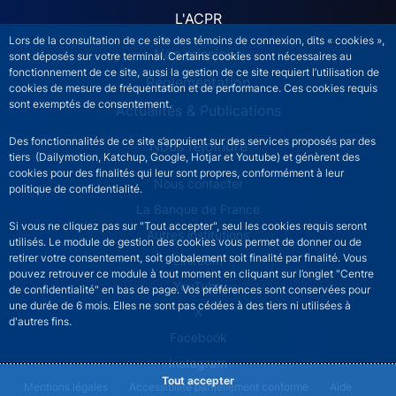
L'ACPR
Lors de la consultation de ce site des témoins de connexion, dits « cookies »,
Nos missions
sont déposés sur votre terminal. Certains cookies sont nécessaires au
fonctionnement de ce site, aussi la gestion de ce site requiert l’utilisation de
Réglementation
cookies de mesure de fréquentation et de performance. Ces cookies requis
sont exemptés de consentement.
Actualités & Publications
Des fonctionnalités de ce site s’appuient sur des services proposés par des
Nous rejoindre
tiers (Dailymotion, Katchup, Google, Hotjar et Youtube) et génèrent des
cookies pour des finalités qui leur sont propres, conformément à leur
ACPR footer secondary menu (French)
Nous contacter
politique de confidentialité.
La Banque de France
Si vous ne cliquez pas sur "Tout accepter", seul les cookies requis seront
Autres institutions
utilisés. Le module de gestion des cookies vous permet de donner ou de
retirer votre consentement, soit globalement soit finalité par finalité. Vous
LinkedIn
pouvez retrouver ce module à tout moment en cliquant sur l’onglet "Centre
YouTube
de confidentialité" en bas de page. Vos préférences sont conservées pour
une durée de 6 mois. Elles ne sont pas cédées à des tiers ni utilisées à
X
d'autres fins.
Facebook
Instagram
Tout accepter
ACPR footer legal notice menu
Mentions légales
Accessibilité partiellement conforme
Aide