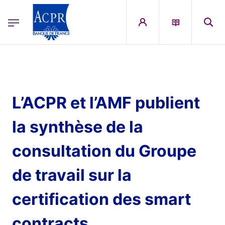
egion
ACPR Menu Principal (French)
Aller au contenu principal
L’ACPR et l’AMF publient
la synthèse de la
consultation du Groupe
de travail sur la
certification des smart
contracts