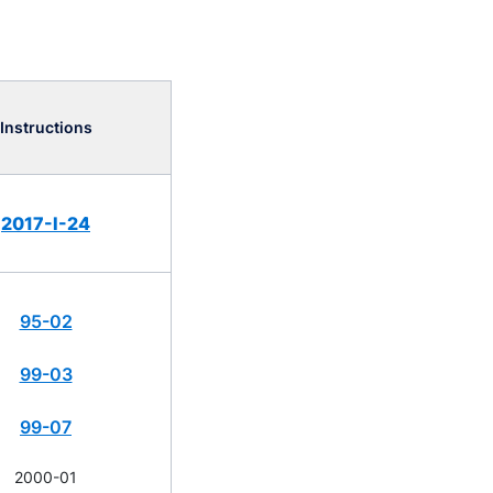
Instructions
2017-I-24
95-02
99-03
99-07
2000-01