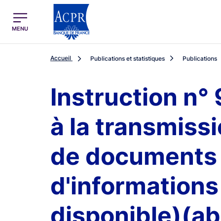
egion
ACPR Menu Principal (French)
MENU
Accueil
Publications et statistiques
Publications
Instruction n°
à la transmiss
de documents 
d'informations
disponible)(a