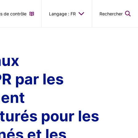
is de contrôle
Langage : FR
Rechercher
aux
R par les
ment
turés pour les
nés et les