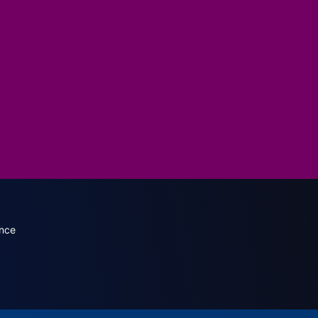
dary menu (French)
nce