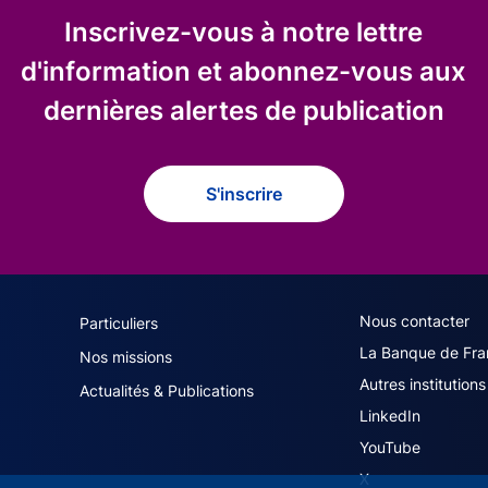
Inscrivez-vous à notre lettre
d'information et abonnez-vous aux
dernières alertes de publication
S'inscrire
navigation (French)
ACPR footer secon
Nous contacter
Particuliers
La Banque de Fra
Nos missions
Autres institutions
Actualités & Publications
LinkedIn
YouTube
X