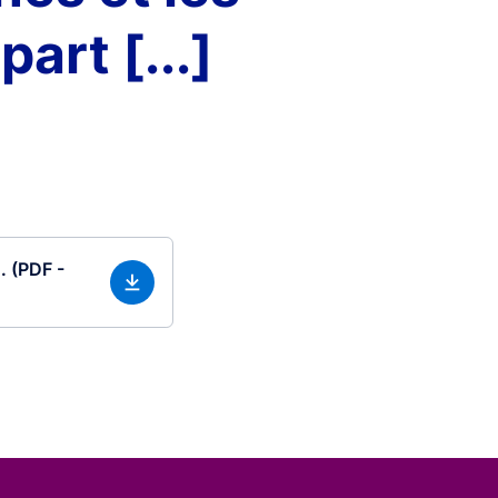
art [...]
. (PDF -