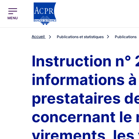
egion
ACPR Menu Principal (French)
MENU
Accueil
Publications et statistiques
Publications
Instruction n°
informations à
prestataires d
concernant le 
virements, les