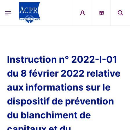
egion
ACPR Menu Principal (French)
Aller au contenu principal
Instruction n° 2022-I-01
du 8 février 2022 relative
aux informations sur le
dispositif de prévention
du blanchiment de
capitaux et du