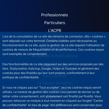
ACPR site navigation (Fren
Professionnels
Particuliers
L'ACPR
Lors de la consultation de ce site des témoins de connexion, dits « cookies »,
Nos missions
sont déposés sur votre terminal. Certains cookies sont nécessaires au
fonctionnement de ce site, aussi la gestion de ce site requiert l’utilisation de
Réglementation
cookies de mesure de fréquentation et de performance. Ces cookies requis
sont exemptés de consentement.
Actualités & Publications
Des fonctionnalités de ce site s’appuient sur des services proposés par des
Nous rejoindre
tiers (Dailymotion, Katchup, Google, Hotjar et Youtube) et génèrent des
cookies pour des finalités qui leur sont propres, conformément à leur
ACPR footer secondary menu (French)
Nous contacter
politique de confidentialité.
La Banque de France
Si vous ne cliquez pas sur "Tout accepter", seul les cookies requis seront
Autres institutions
utilisés. Le module de gestion des cookies vous permet de donner ou de
retirer votre consentement, soit globalement soit finalité par finalité. Vous
LinkedIn
pouvez retrouver ce module à tout moment en cliquant sur l’onglet "Centre
YouTube
de confidentialité" en bas de page. Vos préférences sont conservées pour