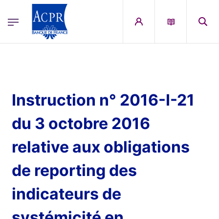
egion
ACPR Menu Principal (French)
Aller au contenu principal
Instruction n° 2016-I-21
du 3 octobre 2016
relative aux obligations
de reporting des
indicateurs de
systémicité en