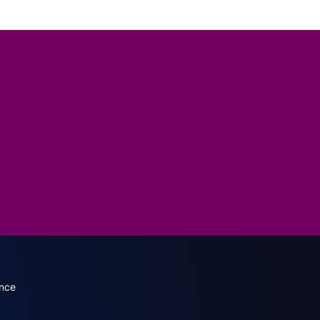
dary menu (French)
nce