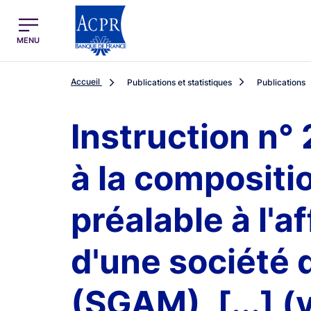
egion
ACPR Menu Principal (French)
MENU
Accueil
Publications et statistiques
Publications
Instruction n° 
à la compositi
préalable à l'af
d'une société 
(SGAM), [...] 