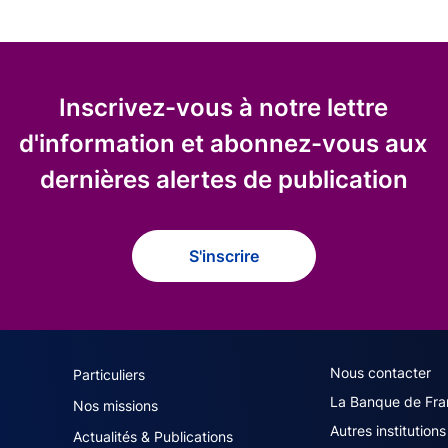
Inscrivez-vous à notre lettre
d'information et abonnez-vous aux
dernières alertes de publication
S'inscrire
navigation (French)
ACPR footer secon
Nous contacter
Particuliers
La Banque de Fra
Nos missions
Autres institutions
Actualités & Publications