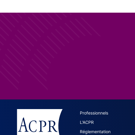
ACPR site 
Professionnels
L'ACPR
Réglementation