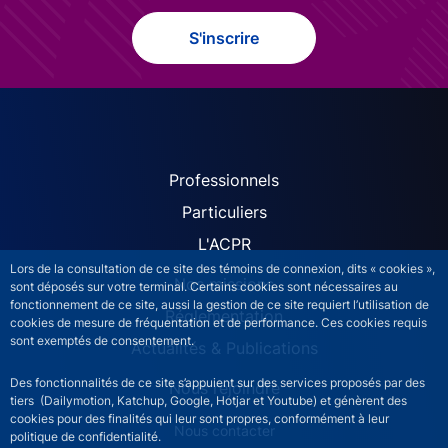
S'inscrire
ACPR site navigation (Fren
Professionnels
Particuliers
L'ACPR
Lors de la consultation de ce site des témoins de connexion, dits « cookies »,
Nos missions
sont déposés sur votre terminal. Certains cookies sont nécessaires au
fonctionnement de ce site, aussi la gestion de ce site requiert l’utilisation de
Réglementation
cookies de mesure de fréquentation et de performance. Ces cookies requis
sont exemptés de consentement.
Actualités & Publications
Des fonctionnalités de ce site s’appuient sur des services proposés par des
Nous rejoindre
tiers (Dailymotion, Katchup, Google, Hotjar et Youtube) et génèrent des
cookies pour des finalités qui leur sont propres, conformément à leur
ACPR footer secondary menu (French)
Nous contacter
politique de confidentialité.