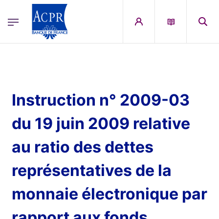
egion
ACPR Menu Principal (French)
Aller au contenu principal
Instruction n° 2009-03
du 19 juin 2009 relative
au ratio des dettes
représentatives de la
monnaie électronique par
rapport aux fonds