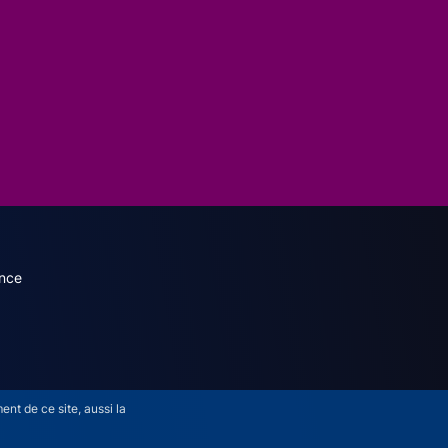
dary menu (French)
nce
nt de ce site, aussi la