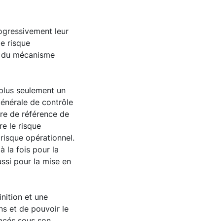
ogressivement leur
de risque
e du mécanisme
 plus seulement un
générale de contrôle
dre de référence de
e le risque
risque opérationnel.
 la fois pour la
ussi pour la mise en
inition et une
ns et de pouvoir le
lacés sous son