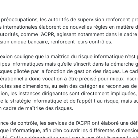
préoccupations, les autorités de supervision renforcent pr
s internationales élaborent de nouvelles règles en matière 
 autorités, comme l’ACPR, agissant notamment dans le cadr
ion unique bancaire, renforcent leurs contrôles.
xion souligne que la maîtrise du risque informatique n’est
ipes informatiques mais qu’elle s’inscrit dans la démarche 
isques pilotée par la fonction de gestion des risques. Le ca
érationnel a donc vocation à être précisé pour mieux inscrir
outes ses dimensions, au sein des catégories reconnues de 
ion, les instances dirigeantes sont directement impliquées, à
 la stratégie informatique et de l’appétit au risque, mais a
n cadre de maîtrise des risques.
ence de contrôle, les services de l’ACPR ont élaboré une déf
sque informatique, afin d’en couvrir les différentes dimensio
alité. Cette catégorisation peut servir aux établissements p