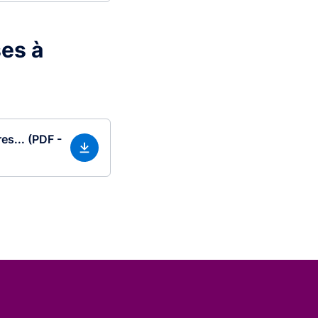
ses à
es... (PDF -