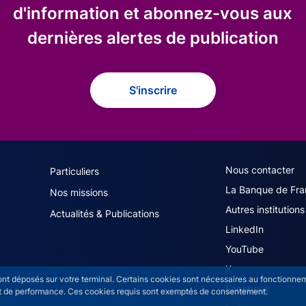
d'information et abonnez-vous aux
dernières alertes de publication
S'inscrire
navigation (French)
ACPR footer secon
Nous contacter
Particuliers
La Banque de Fra
Nos missions
Autres institutions
Actualités & Publications
LinkedIn
YouTube
X
sont déposés sur votre terminal. Certains cookies sont nécessaires au fonctionneme
Facebook
n et de performance. Ces cookies requis sont exemptés de consentement.