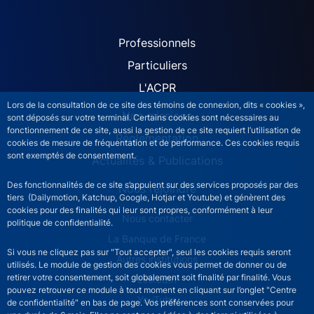
ACPR site navigation (Fren
Professionnels
Particuliers
L'ACPR
Lors de la consultation de ce site des témoins de connexion, dits « cookies »,
Nos missions
sont déposés sur votre terminal. Certains cookies sont nécessaires au
fonctionnement de ce site, aussi la gestion de ce site requiert l’utilisation de
Réglementation
cookies de mesure de fréquentation et de performance. Ces cookies requis
sont exemptés de consentement.
Actualités & Publications
Des fonctionnalités de ce site s’appuient sur des services proposés par des
Nous rejoindre
tiers (Dailymotion, Katchup, Google, Hotjar et Youtube) et génèrent des
cookies pour des finalités qui leur sont propres, conformément à leur
ACPR footer secondary menu (French)
Nous contacter
politique de confidentialité.
La Banque de France
Si vous ne cliquez pas sur "Tout accepter", seul les cookies requis seront
Autres institutions
utilisés. Le module de gestion des cookies vous permet de donner ou de
retirer votre consentement, soit globalement soit finalité par finalité. Vous
LinkedIn
pouvez retrouver ce module à tout moment en cliquant sur l’onglet "Centre
YouTube
de confidentialité" en bas de page. Vos préférences sont conservées pour