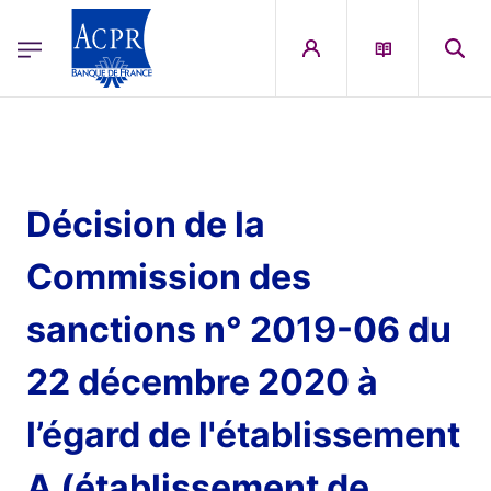
egion
ACPR Menu Principal (French)
Aller au contenu principal
Décision de la
Commission des
sanctions n° 2019-06 du
22 décembre 2020 à
l’égard de l'établissement
A (établissement de