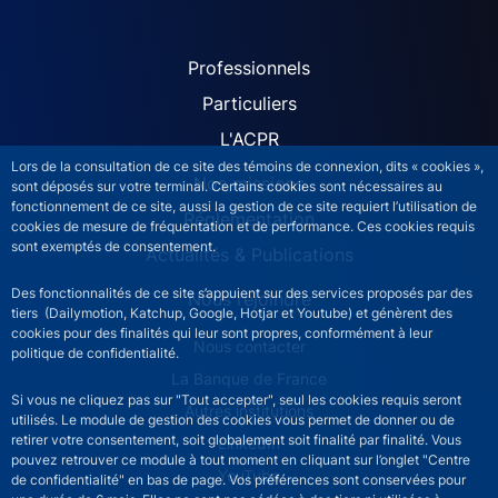
ACPR site navigation (Fren
Professionnels
Particuliers
L'ACPR
Lors de la consultation de ce site des témoins de connexion, dits « cookies »,
Nos missions
sont déposés sur votre terminal. Certains cookies sont nécessaires au
fonctionnement de ce site, aussi la gestion de ce site requiert l’utilisation de
Réglementation
cookies de mesure de fréquentation et de performance. Ces cookies requis
sont exemptés de consentement.
Actualités & Publications
Des fonctionnalités de ce site s’appuient sur des services proposés par des
Nous rejoindre
tiers (Dailymotion, Katchup, Google, Hotjar et Youtube) et génèrent des
cookies pour des finalités qui leur sont propres, conformément à leur
ACPR footer secondary menu (French)
Nous contacter
politique de confidentialité.
La Banque de France
Si vous ne cliquez pas sur "Tout accepter", seul les cookies requis seront
Autres institutions
utilisés. Le module de gestion des cookies vous permet de donner ou de
retirer votre consentement, soit globalement soit finalité par finalité. Vous
LinkedIn
pouvez retrouver ce module à tout moment en cliquant sur l’onglet "Centre
YouTube
de confidentialité" en bas de page. Vos préférences sont conservées pour