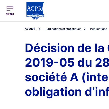
egion
ACPR Menu Principal (French)
MENU
Accueil
Publications et statistiques
Publications
Décision de la
2019-05 du 28 
société A (int
obligation d’in