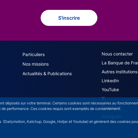
S'inscrire
navigation (French)
ACPR footer secon
Nous contacter
Particuliers
La Banque de Fra
Nos missions
Autres institutions
Actualités & Publications
LinkedIn
YouTube
X
sont déposés sur votre terminal. Certains cookies sont nécessaires au fonctionneme
Facebook
n et de performance. Ces cookies requis sont exemptés de consentement.
Instagram
rs (Dailymotion, Katchup, Google, Hotjar et Youtube) et génèrent des cookies pour 