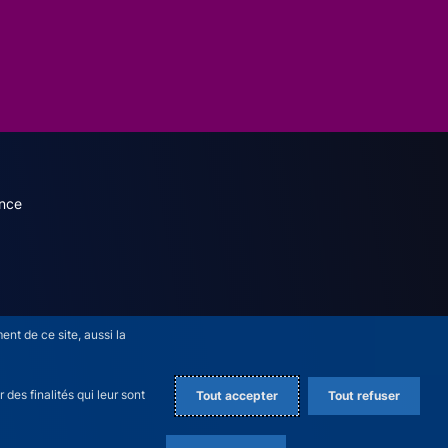
dary menu (French)
nce
nt de ce site, aussi la
des finalités qui leur sont
Tout accepter
Tout refuser