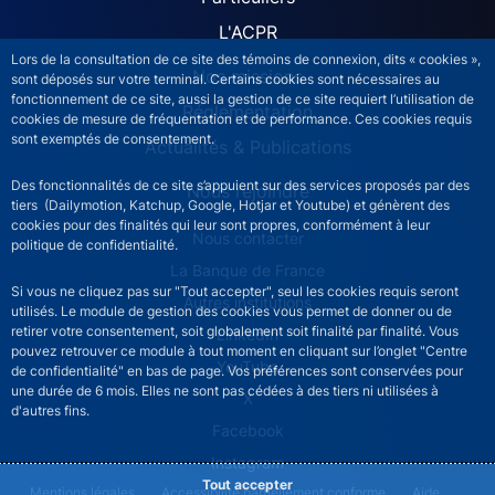
L'ACPR
Lors de la consultation de ce site des témoins de connexion, dits « cookies »,
Nos missions
sont déposés sur votre terminal. Certains cookies sont nécessaires au
fonctionnement de ce site, aussi la gestion de ce site requiert l’utilisation de
Réglementation
cookies de mesure de fréquentation et de performance. Ces cookies requis
sont exemptés de consentement.
Actualités & Publications
Des fonctionnalités de ce site s’appuient sur des services proposés par des
Nous rejoindre
tiers (Dailymotion, Katchup, Google, Hotjar et Youtube) et génèrent des
cookies pour des finalités qui leur sont propres, conformément à leur
ACPR footer secondary menu (French)
Nous contacter
politique de confidentialité.
La Banque de France
Si vous ne cliquez pas sur "Tout accepter", seul les cookies requis seront
Autres institutions
utilisés. Le module de gestion des cookies vous permet de donner ou de
retirer votre consentement, soit globalement soit finalité par finalité. Vous
LinkedIn
pouvez retrouver ce module à tout moment en cliquant sur l’onglet "Centre
YouTube
de confidentialité" en bas de page. Vos préférences sont conservées pour
une durée de 6 mois. Elles ne sont pas cédées à des tiers ni utilisées à
X
d'autres fins.
Facebook
Instagram
Tout accepter
ACPR footer legal notice menu
Mentions légales
Accessibilité partiellement conforme
Aide