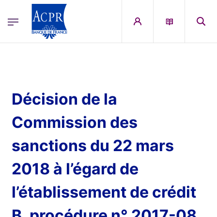
egion
ACPR Menu Principal (French)
Aller au contenu principal
Décision de la
Commission des
sanctions du 22 mars
2018 à l’égard de
l’établissement de crédit
B, procédure n° 2017-08