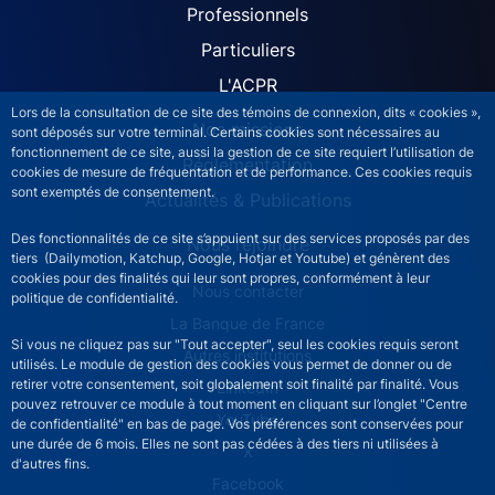
ACPR site navigation (Fren
Professionnels
Particuliers
L'ACPR
Lors de la consultation de ce site des témoins de connexion, dits « cookies »,
Nos missions
sont déposés sur votre terminal. Certains cookies sont nécessaires au
fonctionnement de ce site, aussi la gestion de ce site requiert l’utilisation de
Réglementation
cookies de mesure de fréquentation et de performance. Ces cookies requis
sont exemptés de consentement.
Actualités & Publications
Des fonctionnalités de ce site s’appuient sur des services proposés par des
Nous rejoindre
tiers (Dailymotion, Katchup, Google, Hotjar et Youtube) et génèrent des
cookies pour des finalités qui leur sont propres, conformément à leur
ACPR footer secondary menu (French)
Nous contacter
politique de confidentialité.
La Banque de France
Si vous ne cliquez pas sur "Tout accepter", seul les cookies requis seront
Autres institutions
utilisés. Le module de gestion des cookies vous permet de donner ou de
retirer votre consentement, soit globalement soit finalité par finalité. Vous
LinkedIn
pouvez retrouver ce module à tout moment en cliquant sur l’onglet "Centre
YouTube
de confidentialité" en bas de page. Vos préférences sont conservées pour
une durée de 6 mois. Elles ne sont pas cédées à des tiers ni utilisées à
X
d'autres fins.
Facebook