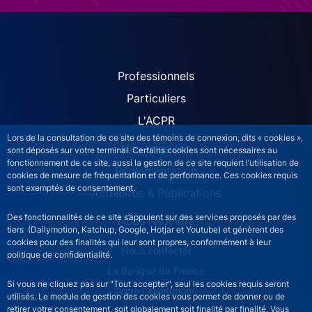
ACPR site navigation (Fren
Professionnels
Particuliers
L'ACPR
Lors de la consultation de ce site des témoins de connexion, dits « cookies »,
Nos missions
sont déposés sur votre terminal. Certains cookies sont nécessaires au
fonctionnement de ce site, aussi la gestion de ce site requiert l’utilisation de
Réglementation
cookies de mesure de fréquentation et de performance. Ces cookies requis
sont exemptés de consentement.
Actualités & Publications
Des fonctionnalités de ce site s’appuient sur des services proposés par des
Nous rejoindre
tiers (Dailymotion, Katchup, Google, Hotjar et Youtube) et génèrent des
cookies pour des finalités qui leur sont propres, conformément à leur
ACPR footer secondary menu (French)
Nous contacter
politique de confidentialité.
La Banque de France
Si vous ne cliquez pas sur "Tout accepter", seul les cookies requis seront
Autres institutions
utilisés. Le module de gestion des cookies vous permet de donner ou de
retirer votre consentement, soit globalement soit finalité par finalité. Vous
LinkedIn