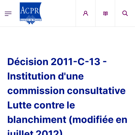
egion
ACPR Menu Principal (French)
Aller au contenu principal
Décision 2011-C-13 -
Institution d'une
commission consultative
Lutte contre le
blanchiment (modifiée en
juillet 2012)