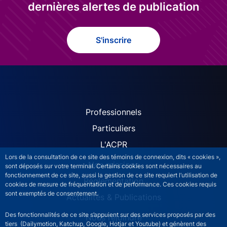
dernières alertes de publication
S'inscrire
ACPR site navigation (Fren
Professionnels
Particuliers
L'ACPR
Lors de la consultation de ce site des témoins de connexion, dits « cookies »,
Nos missions
sont déposés sur votre terminal. Certains cookies sont nécessaires au
fonctionnement de ce site, aussi la gestion de ce site requiert l’utilisation de
Réglementation
cookies de mesure de fréquentation et de performance. Ces cookies requis
sont exemptés de consentement.
Actualités & Publications
Des fonctionnalités de ce site s’appuient sur des services proposés par des
Nous rejoindre
tiers (Dailymotion, Katchup, Google, Hotjar et Youtube) et génèrent des