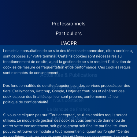
ACPR site navigation (Fren
Professionnels
Particuliers
L'ACPR
Lors de la consultation de ce site des témoins de connexion, dits « cookies »,
Nos missions
sont déposés sur votre terminal. Certains cookies sont nécessaires au
fonctionnement de ce site, aussi la gestion de ce site requiert l’utilisation de
Réglementation
cookies de mesure de fréquentation et de performance. Ces cookies requis
sont exemptés de consentement.
Actualités & Publications
Des fonctionnalités de ce site s’appuient sur des services proposés par des
Nous rejoindre
tiers (Dailymotion, Katchup, Google, Hotjar et Youtube) et génèrent des
cookies pour des finalités qui leur sont propres, conformément à leur
ACPR footer secondary menu (French)
Nous contacter
politique de confidentialité.
La Banque de France
Si vous ne cliquez pas sur "Tout accepter", seul les cookies requis seront
Autres institutions
utilisés. Le module de gestion des cookies vous permet de donner ou de
retirer votre consentement, soit globalement soit finalité par finalité. Vous
LinkedIn
pouvez retrouver ce module à tout moment en cliquant sur l’onglet "Centre
YouTube
de confidentialité" en bas de page. Vos préférences sont conservées pour