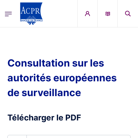
egion
ACPR Menu Principal (French)
Aller au contenu principal
Consultation sur les
autorités européennes
de surveillance
Télécharger le PDF