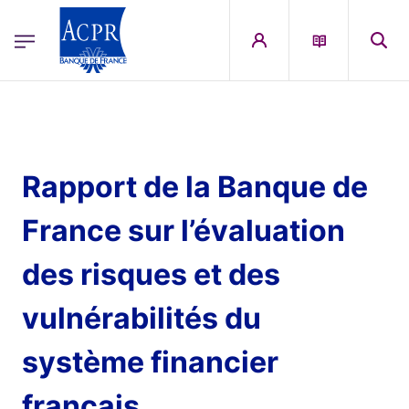
egion
ACPR Menu Principal (French)
Aller au contenu principal
Rapport de la Banque de
France sur l’évaluation
des risques et des
vulnérabilités du
système financier
français