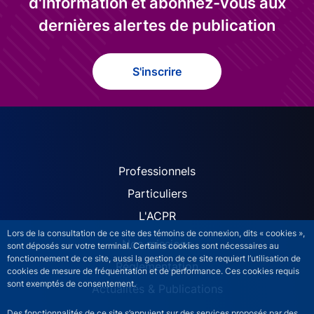
d'information et abonnez-vous aux
dernières alertes de publication
S'inscrire
ACPR site navigation (Fren
Professionnels
Particuliers
L'ACPR
Lors de la consultation de ce site des témoins de connexion, dits « cookies »,
Nos missions
sont déposés sur votre terminal. Certains cookies sont nécessaires au
fonctionnement de ce site, aussi la gestion de ce site requiert l’utilisation de
Réglementation
cookies de mesure de fréquentation et de performance. Ces cookies requis
sont exemptés de consentement.
Actualités & Publications
Des fonctionnalités de ce site s’appuient sur des services proposés par des