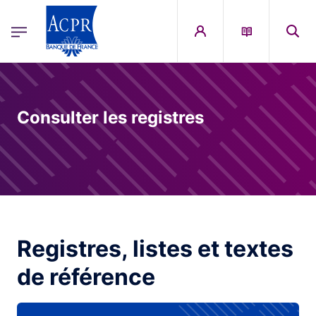
egion
ACPR Menu Principal (French)
Aller au contenu principal
Consulter les registres
Registres, listes et textes
de référence