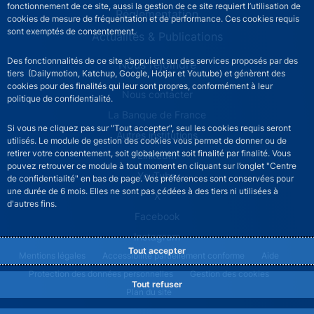
fonctionnement de ce site, aussi la gestion de ce site requiert l’utilisation de
Réglementation
cookies de mesure de fréquentation et de performance. Ces cookies requis
sont exemptés de consentement.
Actualités & Publications
Des fonctionnalités de ce site s’appuient sur des services proposés par des
Nous rejoindre
tiers (Dailymotion, Katchup, Google, Hotjar et Youtube) et génèrent des
cookies pour des finalités qui leur sont propres, conformément à leur
ACPR footer secondary menu (French)
Nous contacter
politique de confidentialité.
La Banque de France
Si vous ne cliquez pas sur "Tout accepter", seul les cookies requis seront
Autres institutions
utilisés. Le module de gestion des cookies vous permet de donner ou de
retirer votre consentement, soit globalement soit finalité par finalité. Vous
LinkedIn
pouvez retrouver ce module à tout moment en cliquant sur l’onglet "Centre
YouTube
de confidentialité" en bas de page. Vos préférences sont conservées pour
une durée de 6 mois. Elles ne sont pas cédées à des tiers ni utilisées à
X
d'autres fins.
Facebook
Instagram
Tout accepter
ACPR footer legal notice menu
Mentions légales
Accessibilité partiellement conforme
Aide
Protection des données personnelles
Gestion des cookies
Tout refuser
Plan du site