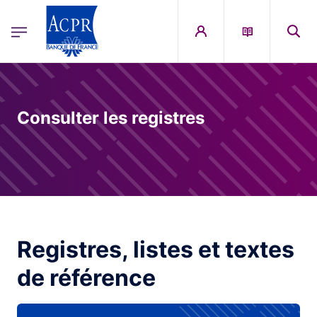
egion
ACPR Menu Principal (English)
Skip to main content
Consulter les registres
Registres, listes et textes
de référence