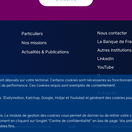
navigation (French)
ACPR footer secon
Nous contacter
Particuliers
La Banque de Fra
Nos missions
Autres institutions
Actualités & Publications
LinkedIn
YouTube
X
sont déposés sur votre terminal. Certains cookies sont nécessaires au fonctionneme
Facebook
n et de performance. Ces cookies requis sont exemptés de consentement.
Instagram
rs (Dailymotion, Katchup, Google, Hotjar et Youtube) et génèrent des cookies pour 
isés. Le module de gestion des cookies vous permet de donner ou de retirer votre 
moment en cliquant sur l’onglet "Centre de confidentialité" en bas de page. Vos p
tres fins.
ce menu
sibilité partiellement conforme
Aide
Protection des données