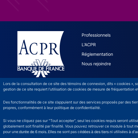
ACPR site 
Professionnels
L'ACPR
Réglementation
Nous rejoindre
Lors de la consultation de ce site des témoins de connexion, dits « cookies », 
gestion de ce site requiert l’utilisation de cookies de mesure de fréquentatio
Des fonctionnalités de ce site s’appuient sur des services proposés par des tie
propres, conformément à leur politique de confidentialité.
Si vous ne cliquez pas sur "Tout accepter", seul les cookies requis seront util
globalement soit finalité par finalité. Vous pouvez retrouver ce module à tout 
pour une durée de 6 mois. Elles ne sont pas cédées à des tiers ni utilisées à d'au
©2026 Banque de France
ACPR footer legal noti
Mentions légales
Acces