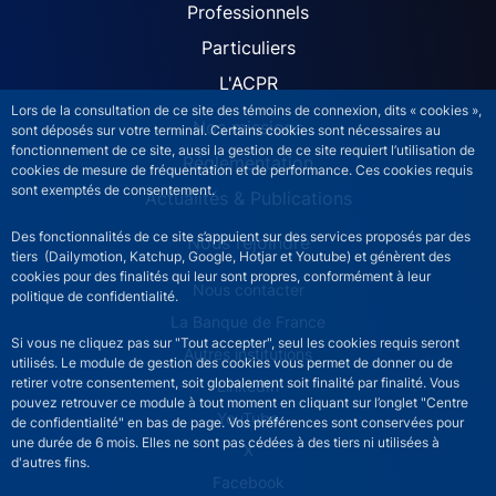
ACPR site navigation (Fren
Professionnels
Particuliers
L'ACPR
Lors de la consultation de ce site des témoins de connexion, dits « cookies »,
Nos missions
sont déposés sur votre terminal. Certains cookies sont nécessaires au
fonctionnement de ce site, aussi la gestion de ce site requiert l’utilisation de
Réglementation
cookies de mesure de fréquentation et de performance. Ces cookies requis
sont exemptés de consentement.
Actualités & Publications
Des fonctionnalités de ce site s’appuient sur des services proposés par des
Nous rejoindre
tiers (Dailymotion, Katchup, Google, Hotjar et Youtube) et génèrent des
cookies pour des finalités qui leur sont propres, conformément à leur
ACPR footer secondary menu (French)
Nous contacter
politique de confidentialité.
La Banque de France
Si vous ne cliquez pas sur "Tout accepter", seul les cookies requis seront
Autres institutions
utilisés. Le module de gestion des cookies vous permet de donner ou de
retirer votre consentement, soit globalement soit finalité par finalité. Vous
LinkedIn
pouvez retrouver ce module à tout moment en cliquant sur l’onglet "Centre
YouTube
de confidentialité" en bas de page. Vos préférences sont conservées pour
une durée de 6 mois. Elles ne sont pas cédées à des tiers ni utilisées à
X
d'autres fins.
Facebook