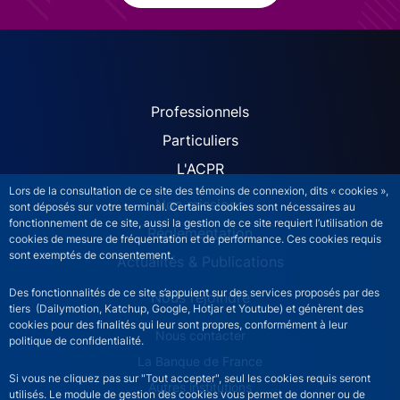
ACPR site navigation (Fren
Professionnels
Particuliers
L'ACPR
Lors de la consultation de ce site des témoins de connexion, dits « cookies »,
Nos missions
sont déposés sur votre terminal. Certains cookies sont nécessaires au
fonctionnement de ce site, aussi la gestion de ce site requiert l’utilisation de
Réglementation
cookies de mesure de fréquentation et de performance. Ces cookies requis
sont exemptés de consentement.
Actualités & Publications
Des fonctionnalités de ce site s’appuient sur des services proposés par des
Nous rejoindre
tiers (Dailymotion, Katchup, Google, Hotjar et Youtube) et génèrent des
cookies pour des finalités qui leur sont propres, conformément à leur
ACPR footer secondary menu (French)
Nous contacter
politique de confidentialité.
La Banque de France
Si vous ne cliquez pas sur "Tout accepter", seul les cookies requis seront
Autres institutions
utilisés. Le module de gestion des cookies vous permet de donner ou de