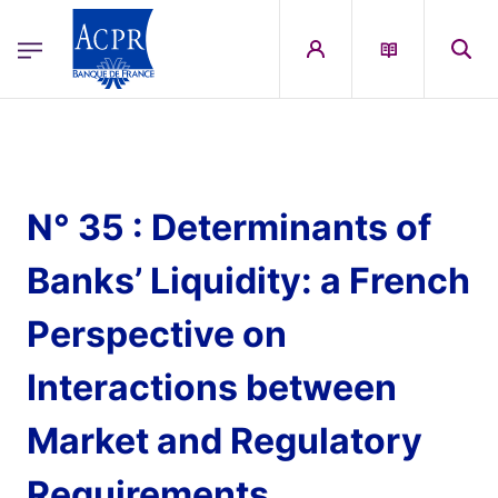
egion
ACPR Menu Principal (French)
Aller au contenu principal
N° 35 : Determinants of
Banks’ Liquidity: a French
Perspective on
Interactions between
Market and Regulatory
Requirements