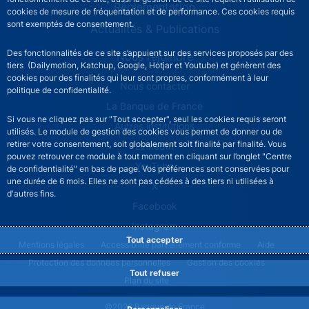
Réglementation
cookies de mesure de fréquentation et de performance. Ces cookies requis
sont exemptés de consentement.
Actualités & Publications
Des fonctionnalités de ce site s’appuient sur des services proposés par des
Nous rejoindre
tiers (Dailymotion, Katchup, Google, Hotjar et Youtube) et génèrent des
cookies pour des finalités qui leur sont propres, conformément à leur
ACPR footer secondary menu (French)
Nous contacter
politique de confidentialité.
La Banque de France
Si vous ne cliquez pas sur "Tout accepter", seul les cookies requis seront
Autres institutions
utilisés. Le module de gestion des cookies vous permet de donner ou de
retirer votre consentement, soit globalement soit finalité par finalité. Vous
LinkedIn
pouvez retrouver ce module à tout moment en cliquant sur l’onglet "Centre
YouTube
de confidentialité" en bas de page. Vos préférences sont conservées pour
une durée de 6 mois. Elles ne sont pas cédées à des tiers ni utilisées à
X
d'autres fins.
Facebook
Instagram
Tout accepter
ACPR footer legal notice menu
Mentions légales
Accessibilité partiellement conforme
Aide
Protection des données personnelles
Gestion des cookies
Tout refuser
Plan du site
©2026 Banque de France