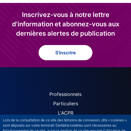
Inscrivez-vous à notre lettre
d'information et abonnez-vous aux
dernières alertes de publication
S'inscrire
ACPR site navigation (Fren
Professionnels
Particuliers
L'ACPR
Lors de la consultation de ce site des témoins de connexion, dits « cookies »,
Nos missions
sont déposés sur votre terminal. Certains cookies sont nécessaires au
fonctionnement de ce site, aussi la gestion de ce site requiert l’utilisation de