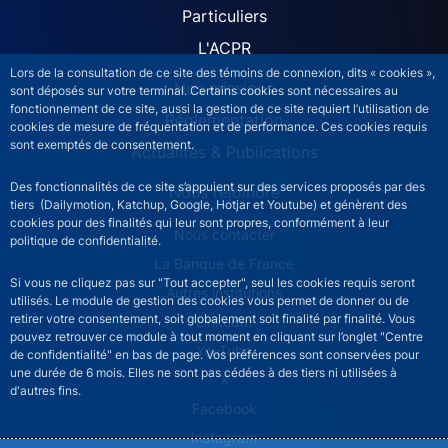
Particuliers
L'ACPR
Lors de la consultation de ce site des témoins de connexion, dits « cookies »,
Nos missions
sont déposés sur votre terminal. Certains cookies sont nécessaires au
fonctionnement de ce site, aussi la gestion de ce site requiert l’utilisation de
Réglementation
cookies de mesure de fréquentation et de performance. Ces cookies requis
sont exemptés de consentement.
Actualités & Publications
Des fonctionnalités de ce site s’appuient sur des services proposés par des
Nous rejoindre
tiers (Dailymotion, Katchup, Google, Hotjar et Youtube) et génèrent des
cookies pour des finalités qui leur sont propres, conformément à leur
ACPR footer secondary menu (French)
Nous contacter
politique de confidentialité.
La Banque de France
Si vous ne cliquez pas sur "Tout accepter", seul les cookies requis seront
Autres institutions
utilisés. Le module de gestion des cookies vous permet de donner ou de
retirer votre consentement, soit globalement soit finalité par finalité. Vous
LinkedIn
pouvez retrouver ce module à tout moment en cliquant sur l’onglet "Centre
YouTube
de confidentialité" en bas de page. Vos préférences sont conservées pour
une durée de 6 mois. Elles ne sont pas cédées à des tiers ni utilisées à
X
d'autres fins.
Facebook
Instagram