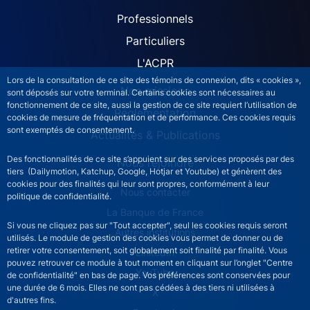
ACPR site navigation (Fren
Professionnels
Particuliers
L'ACPR
Lors de la consultation de ce site des témoins de connexion, dits « cookies »,
Nos missions
sont déposés sur votre terminal. Certains cookies sont nécessaires au
fonctionnement de ce site, aussi la gestion de ce site requiert l’utilisation de
Réglementation
cookies de mesure de fréquentation et de performance. Ces cookies requis
sont exemptés de consentement.
Actualités & Publications
Des fonctionnalités de ce site s’appuient sur des services proposés par des
Nous rejoindre
tiers (Dailymotion, Katchup, Google, Hotjar et Youtube) et génèrent des
cookies pour des finalités qui leur sont propres, conformément à leur
ACPR footer secondary menu (French)
Nous contacter
politique de confidentialité.
La Banque de France
Si vous ne cliquez pas sur "Tout accepter", seul les cookies requis seront
Autres institutions
utilisés. Le module de gestion des cookies vous permet de donner ou de
retirer votre consentement, soit globalement soit finalité par finalité. Vous
LinkedIn
pouvez retrouver ce module à tout moment en cliquant sur l’onglet "Centre
YouTube
de confidentialité" en bas de page. Vos préférences sont conservées pour
une durée de 6 mois. Elles ne sont pas cédées à des tiers ni utilisées à
X
d'autres fins.