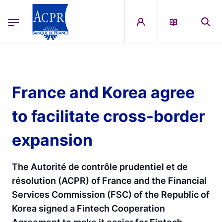
egion
ACPR Menu Principal (French)
Aller au contenu principal
France and Korea agree
to facilitate cross-border
expansion
The Autorité de contrôle prudentiel et de
résolution (ACPR) of France and the Financial
Services Commission (FSC) of the Republic of
Korea signed a Fintech Cooperation