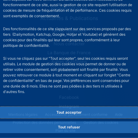
fonctionnement de ce site, aussi la gestion de ce site requiert l’utilisation de
Réglementation
cookies de mesure de fréquentation et de performance. Ces cookies requis
sont exemptés de consentement.
Actualités & Publications
Des fonctionnalités de ce site s’appuient sur des services proposés par des
Nous rejoindre
tiers (Dailymotion, Katchup, Google, Hotjar et Youtube) et génèrent des
cookies pour des finalités qui leur sont propres, conformément à leur
ACPR footer secondary menu (French)
Nous contacter
politique de confidentialité.
La Banque de France
Si vous ne cliquez pas sur "Tout accepter", seul les cookies requis seront
Autres institutions
utilisés. Le module de gestion des cookies vous permet de donner ou de
retirer votre consentement, soit globalement soit finalité par finalité. Vous
LinkedIn
pouvez retrouver ce module à tout moment en cliquant sur l’onglet "Centre
YouTube
de confidentialité" en bas de page. Vos préférences sont conservées pour
une durée de 6 mois. Elles ne sont pas cédées à des tiers ni utilisées à
X
d'autres fins.
Facebook
Instagram
Tout accepter
ACPR footer legal notice menu
Mentions légales
Accessibilité partiellement conforme
Aide
Protection des données personnelles
Gestion des cookies
Tout refuser
Plan du site