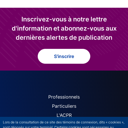
Inscrivez-vous à notre lettre
d'information et abonnez-vous aux
dernières alertes de publication
S'inscrire
ACPR site navigation (Fren
Professionnels
Particuliers
L'ACPR
Lors de la consultation de ce site des témoins de connexion, dits « cookies »,
Nos missions
sont déposés sur votre terminal. Certains cookies sont nécessaires au