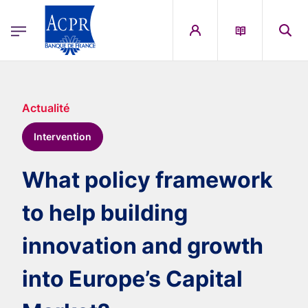
egion
ACPR Menu Principal (French)
Aller au contenu principal
Actualité
Intervention
What policy framework
to help building
innovation and growth
into Europe’s Capital