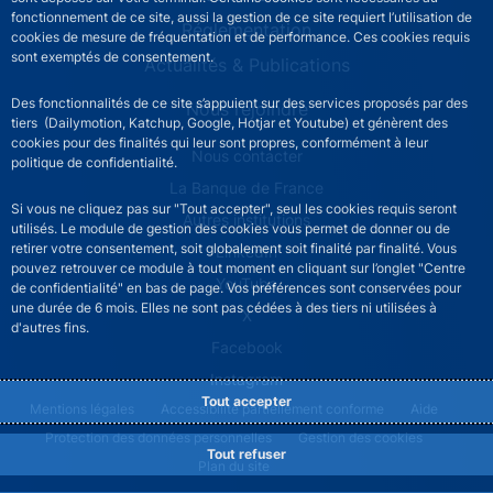
fonctionnement de ce site, aussi la gestion de ce site requiert l’utilisation de
Réglementation
cookies de mesure de fréquentation et de performance. Ces cookies requis
sont exemptés de consentement.
Actualités & Publications
Des fonctionnalités de ce site s’appuient sur des services proposés par des
Nous rejoindre
tiers (Dailymotion, Katchup, Google, Hotjar et Youtube) et génèrent des
cookies pour des finalités qui leur sont propres, conformément à leur
ACPR footer secondary menu (French)
Nous contacter
politique de confidentialité.
La Banque de France
Si vous ne cliquez pas sur "Tout accepter", seul les cookies requis seront
Autres institutions
utilisés. Le module de gestion des cookies vous permet de donner ou de
retirer votre consentement, soit globalement soit finalité par finalité. Vous
LinkedIn
pouvez retrouver ce module à tout moment en cliquant sur l’onglet "Centre
YouTube
de confidentialité" en bas de page. Vos préférences sont conservées pour
une durée de 6 mois. Elles ne sont pas cédées à des tiers ni utilisées à
X
d'autres fins.
Facebook
Instagram
Tout accepter
ACPR footer legal notice menu
Mentions légales
Accessibilité partiellement conforme
Aide
Protection des données personnelles
Gestion des cookies
Tout refuser
Plan du site