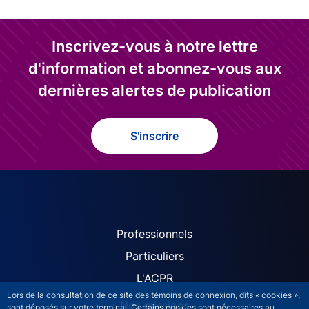
Inscrivez-vous à notre lettre
d'information et abonnez-vous aux
dernières alertes de publication
S'inscrire
ACPR site navigation (Fren
Professionnels
Particuliers
L'ACPR
Lors de la consultation de ce site des témoins de connexion, dits « cookies »,
Nos missions
sont déposés sur votre terminal. Certains cookies sont nécessaires au