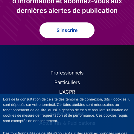
d'information et abonnez-vous aux
dernières alertes de publication
S'inscrire
ACPR site navigation (Fren
Professionnels
Particuliers
L'ACPR
Lors de la consultation de ce site des témoins de connexion, dits « cookies »,
Nos missions
sont déposés sur votre terminal. Certains cookies sont nécessaires au
fonctionnement de ce site, aussi la gestion de ce site requiert l’utilisation de
Réglementation
cookies de mesure de fréquentation et de performance. Ces cookies requis
sont exemptés de consentement.
Actualités & Publications
Des fonctionnalités de ce site s’appuient sur des services proposés par des