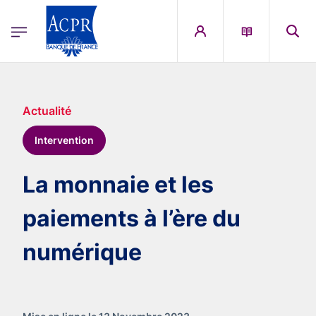
egion
ACPR Menu Principal (French)
Aller au contenu principal
Actualité
Intervention
La monnaie et les
paiements à l’ère du
numérique