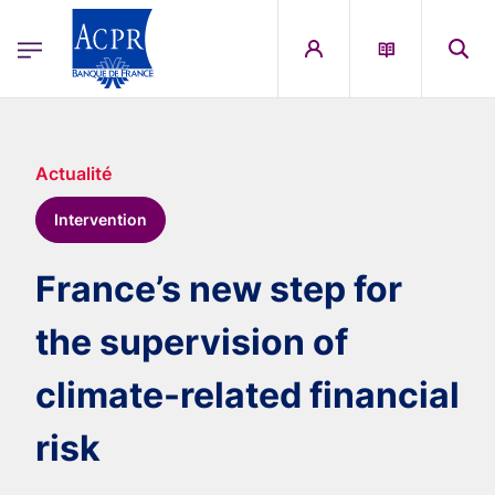
egion
ACPR Menu Principal (French)
Aller au contenu principal
Actualité
Intervention
France’s new step for
the supervision of
climate-related financial
risk