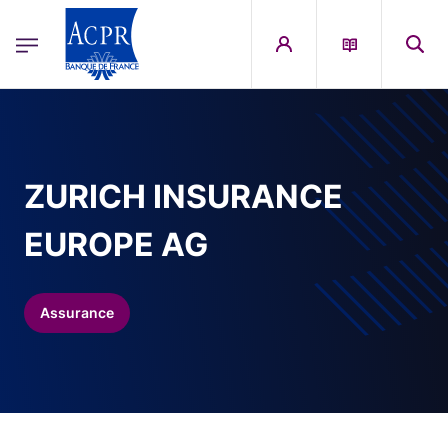
egion
ACPR Menu Principal (French)
Aller au contenu principal
ZURICH INSURANCE
EUROPE AG
Assurance