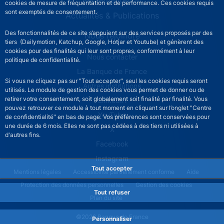
cookies de mesure de fréquentation et de performance. Ces cookies requis
sont exemptés de consentement.
Actualités & Publications
Des fonctionnalités de ce site s’appuient sur des services proposés par des
Nous rejoindre
tiers (Dailymotion, Katchup, Google, Hotjar et Youtube) et génèrent des
cookies pour des finalités qui leur sont propres, conformément à leur
ACPR footer secondary menu (French)
Nous contacter
politique de confidentialité.
La Banque de France
Si vous ne cliquez pas sur "Tout accepter", seul les cookies requis seront
Autres institutions
utilisés. Le module de gestion des cookies vous permet de donner ou de
retirer votre consentement, soit globalement soit finalité par finalité. Vous
LinkedIn
pouvez retrouver ce module à tout moment en cliquant sur l’onglet "Centre
YouTube
de confidentialité" en bas de page. Vos préférences sont conservées pour
une durée de 6 mois. Elles ne sont pas cédées à des tiers ni utilisées à
X
d'autres fins.
Facebook
Instagram
Tout accepter
ACPR footer legal notice menu
Mentions légales
Accessibilité partiellement conforme
Aide
Protection des données personnelles
Gestion des cookies
Tout refuser
Plan du site
©2026 Banque de France
Personnaliser