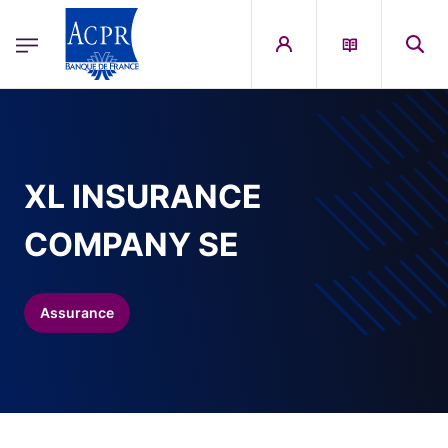
egion
ACPR Menu Principal (French)
Aller au contenu principal
XL INSURANCE
COMPANY SE
Assurance