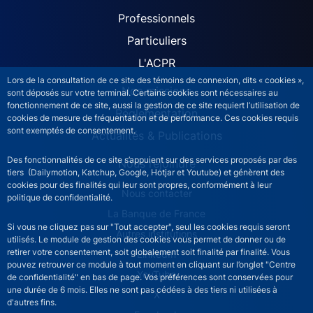
ACPR site navigation (Fren
Professionnels
Particuliers
L'ACPR
Lors de la consultation de ce site des témoins de connexion, dits « cookies »,
Nos missions
sont déposés sur votre terminal. Certains cookies sont nécessaires au
fonctionnement de ce site, aussi la gestion de ce site requiert l’utilisation de
Réglementation
cookies de mesure de fréquentation et de performance. Ces cookies requis
sont exemptés de consentement.
Actualités & Publications
Des fonctionnalités de ce site s’appuient sur des services proposés par des
Nous rejoindre
tiers (Dailymotion, Katchup, Google, Hotjar et Youtube) et génèrent des
cookies pour des finalités qui leur sont propres, conformément à leur
ACPR footer secondary menu (French)
Nous contacter
politique de confidentialité.
La Banque de France
Si vous ne cliquez pas sur "Tout accepter", seul les cookies requis seront
Autres institutions
utilisés. Le module de gestion des cookies vous permet de donner ou de
retirer votre consentement, soit globalement soit finalité par finalité. Vous
LinkedIn
pouvez retrouver ce module à tout moment en cliquant sur l’onglet "Centre
YouTube
de confidentialité" en bas de page. Vos préférences sont conservées pour
une durée de 6 mois. Elles ne sont pas cédées à des tiers ni utilisées à
X
d'autres fins.