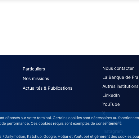
navigation (French)
ACPR footer secon
Nous contacter
Particuliers
La Banque de Fra
Nos missions
Autres institutions
Actualités & Publications
LinkedIn
YouTube
X
sont déposés sur votre terminal. Certains cookies sont nécessaires au fonctionneme
Facebook
n et de performance. Ces cookies requis sont exemptés de consentement.
Instagram
rs (Dailymotion, Katchup, Google, Hotjar et Youtube) et génèrent des cookies pour 