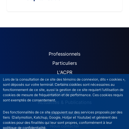
ACPR site navigation (Fren
Professionnels
Particuliers
L'ACPR
Lors de la consultation de ce site des témoins de connexion, dits « cookies »,
Nos missions
sont déposés sur votre terminal. Certains cookies sont nécessaires au
fonctionnement de ce site, aussi la gestion de ce site requiert l’utilisation de
Réglementation
cookies de mesure de fréquentation et de performance. Ces cookies requis
sont exemptés de consentement.
Actualités & Publications
Des fonctionnalités de ce site s’appuient sur des services proposés par des
Nous rejoindre
tiers (Dailymotion, Katchup, Google, Hotjar et Youtube) et génèrent des
cookies pour des finalités qui leur sont propres, conformément à leur
ACPR footer secondary menu (French)
Nous contacter
politique de confidentialité.