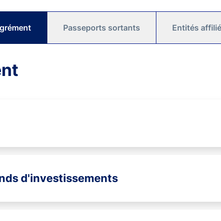
agrément
Passeports sortants
Entités affil
ent
onds d'investissements