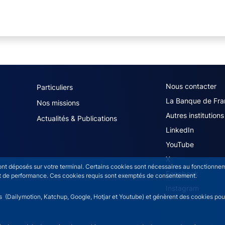
navigation (French)
ACPR footer secon
Nous contacter
Particuliers
La Banque de Fra
Nos missions
Autres institutions
Actualités & Publications
LinkedIn
YouTube
X
sont déposés sur votre terminal. Certains cookies sont nécessaires au fonctionneme
Facebook
n et de performance. Ces cookies requis sont exemptés de consentement.
Instagram
rs (Dailymotion, Katchup, Google, Hotjar et Youtube) et génèrent des cookies pour 