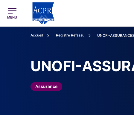
egion
ACPR Menu Principal (French)
MENU
Accueil
Registre Refassu
UNOFI-ASSURANCE
UNOFI-ASSUR
Assurance