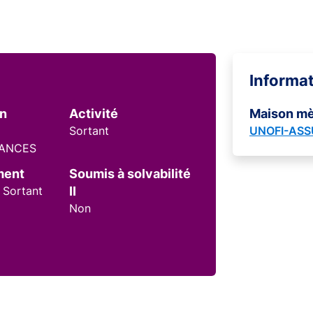
Informa
on
Activité
Maison m
Sortant
UNOFI-AS
RANCES
ment
Soumis à solvabilité
 Sortant
II
Non