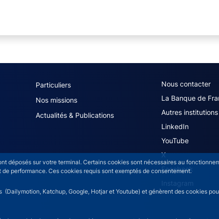
navigation (French)
ACPR footer secon
Nous contacter
Particuliers
La Banque de Fra
Nos missions
Autres institutions
Actualités & Publications
LinkedIn
YouTube
X
sont déposés sur votre terminal. Certains cookies sont nécessaires au fonctionneme
Facebook
n et de performance. Ces cookies requis sont exemptés de consentement.
Instagram
rs (Dailymotion, Katchup, Google, Hotjar et Youtube) et génèrent des cookies pour 