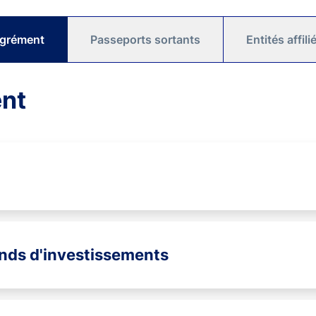
agrément
Passeports sortants
Entités affil
ent
onds d'investissements