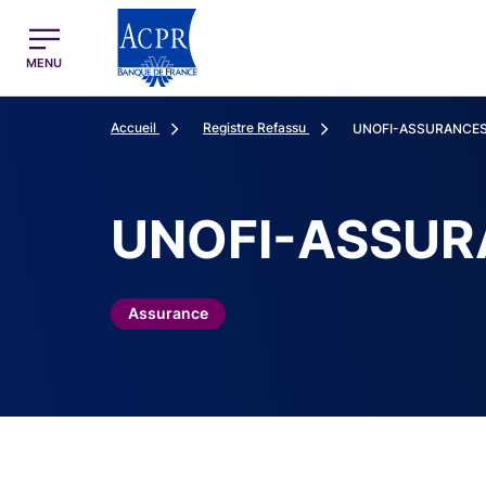
egion
ACPR Menu Principal (French)
MENU
Accueil
Registre Refassu
UNOFI-ASSURANCE
UNOFI-ASSUR
Assurance