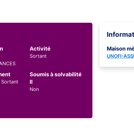
Informa
on
Activité
Maison m
Sortant
UNOFI-AS
RANCES
ment
Soumis à solvabilité
 Sortant
II
Non