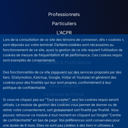
ACPR site navigation (Fren
Professionnels
Particuliers
L'ACPR
Lors de la consultation de ce site des témoins de connexion, dits « cookies »,
Nos missions
sont déposés sur votre terminal. Certains cookies sont nécessaires au
fonctionnement de ce site, aussi la gestion de ce site requiert l’utilisation de
Réglementation
cookies de mesure de fréquentation et de performance. Ces cookies requis
sont exemptés de consentement.
Actualités & Publications
Des fonctionnalités de ce site s’appuient sur des services proposés par des
Nous rejoindre
tiers (Dailymotion, Katchup, Google, Hotjar et Youtube) et génèrent des
cookies pour des finalités qui leur sont propres, conformément à leur
ACPR footer secondary menu (French)
Nous contacter
politique de confidentialité.
La Banque de France
Si vous ne cliquez pas sur "Tout accepter", seul les cookies requis seront
Autres institutions
utilisés. Le module de gestion des cookies vous permet de donner ou de
retirer votre consentement, soit globalement soit finalité par finalité. Vous
LinkedIn
pouvez retrouver ce module à tout moment en cliquant sur l’onglet "Centre
YouTube
de confidentialité" en bas de page. Vos préférences sont conservées pour
une durée de 6 mois. Elles ne sont pas cédées à des tiers ni utilisées à
X