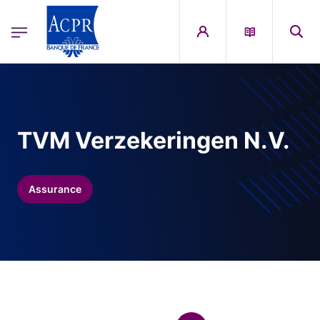
egion
ACPR Menu Principal (French)
Aller au contenu principal
TVM Verzekeringen N.V.
Assurance