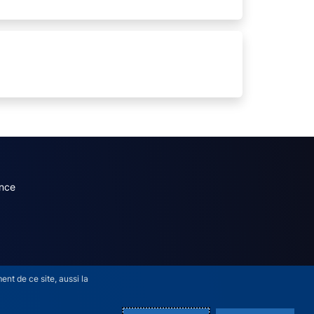
dary menu (French)
nce
nt de ce site, aussi la