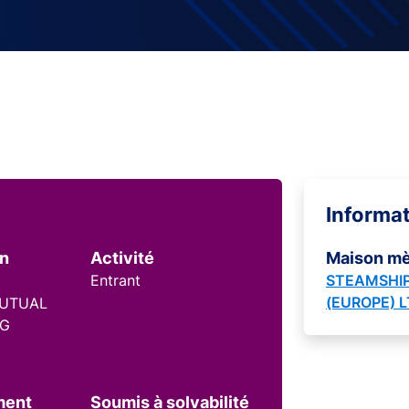
Informa
on
Activité
Maison m
Entrant
STEAMSHIP
(EUROPE) 
MUTUAL
NG
ment
Soumis à solvabilité