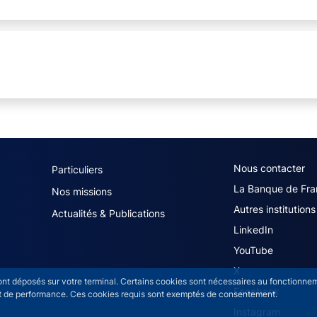
navigation (French)
ACPR footer secon
Nous contacter
Particuliers
La Banque de Fra
Nos missions
Autres institutions
Actualités & Publications
LinkedIn
YouTube
X
sont déposés sur votre terminal. Certains cookies sont nécessaires au fonctionneme
Facebook
n et de performance. Ces cookies requis sont exemptés de consentement.
Instagram