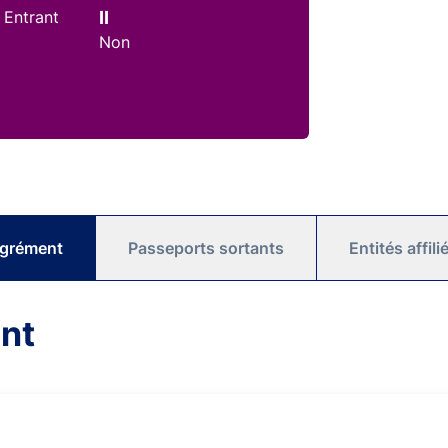
 Entrant
II
Non
agrément
Passeports sortants
Entités affil
nt