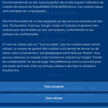
fonctionnement de ce site, aussi la gestion de ce site requiert l’utilisation de
Réglementation
cookies de mesure de fréquentation et de performance. Ces cookies requis
sont exemptés de consentement.
Actualités & Publications
Des fonctionnalités de ce site s’appuient sur des services proposés par des
Nous rejoindre
tiers (Dailymotion, Katchup, Google, Hotjar et Youtube) et génèrent des
cookies pour des finalités qui leur sont propres, conformément à leur
ACPR footer secondary menu (French)
Nous contacter
politique de confidentialité.
La Banque de France
Si vous ne cliquez pas sur "Tout accepter", seul les cookies requis seront
Autres institutions
utilisés. Le module de gestion des cookies vous permet de donner ou de
retirer votre consentement, soit globalement soit finalité par finalité. Vous
LinkedIn
pouvez retrouver ce module à tout moment en cliquant sur l’onglet "Centre
YouTube
de confidentialité" en bas de page. Vos préférences sont conservées pour
une durée de 6 mois. Elles ne sont pas cédées à des tiers ni utilisées à
X
d'autres fins.
Facebook
Instagram
Tout accepter
ACPR footer legal notice menu
Mentions légales
Accessibilité partiellement conforme
Aide
Protection des données personnelles
Gestion des cookies
Tout refuser
Plan du site