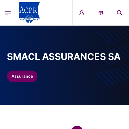
egion
ACPR Menu Principal (French)
Aller au contenu principal
SMACL ASSURANCES SA
Assurance