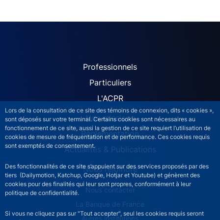
ACPR site navigation (Fren
Professionnels
Particuliers
L'ACPR
Lors de la consultation de ce site des témoins de connexion, dits « cookies »,
Nos missions
sont déposés sur votre terminal. Certains cookies sont nécessaires au
fonctionnement de ce site, aussi la gestion de ce site requiert l’utilisation de
Réglementation
cookies de mesure de fréquentation et de performance. Ces cookies requis
sont exemptés de consentement.
Actualités & Publications
Des fonctionnalités de ce site s’appuient sur des services proposés par des
Nous rejoindre
tiers (Dailymotion, Katchup, Google, Hotjar et Youtube) et génèrent des
cookies pour des finalités qui leur sont propres, conformément à leur
ACPR footer secondary menu (French)
Nous contacter
politique de confidentialité.
La Banque de France
Si vous ne cliquez pas sur "Tout accepter", seul les cookies requis seront
Autres institutions