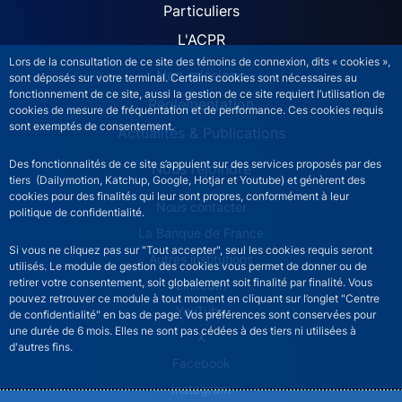
Particuliers
L'ACPR
Lors de la consultation de ce site des témoins de connexion, dits « cookies »,
Nos missions
sont déposés sur votre terminal. Certains cookies sont nécessaires au
fonctionnement de ce site, aussi la gestion de ce site requiert l’utilisation de
Réglementation
cookies de mesure de fréquentation et de performance. Ces cookies requis
sont exemptés de consentement.
Actualités & Publications
Des fonctionnalités de ce site s’appuient sur des services proposés par des
Nous rejoindre
tiers (Dailymotion, Katchup, Google, Hotjar et Youtube) et génèrent des
cookies pour des finalités qui leur sont propres, conformément à leur
ACPR footer secondary menu (French)
Nous contacter
politique de confidentialité.
La Banque de France
Si vous ne cliquez pas sur "Tout accepter", seul les cookies requis seront
Autres institutions
utilisés. Le module de gestion des cookies vous permet de donner ou de
retirer votre consentement, soit globalement soit finalité par finalité. Vous
LinkedIn
pouvez retrouver ce module à tout moment en cliquant sur l’onglet "Centre
YouTube
de confidentialité" en bas de page. Vos préférences sont conservées pour
une durée de 6 mois. Elles ne sont pas cédées à des tiers ni utilisées à
X
d'autres fins.
Facebook
Instagram