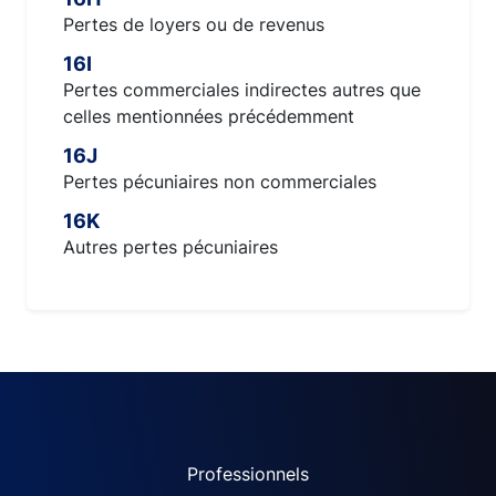
Pertes de loyers ou de revenus
16I
Pertes commerciales indirectes autres que
celles mentionnées précédemment
16J
Pertes pécuniaires non commerciales
16K
Autres pertes pécuniaires
ACPR site navigation (Fren
Professionnels