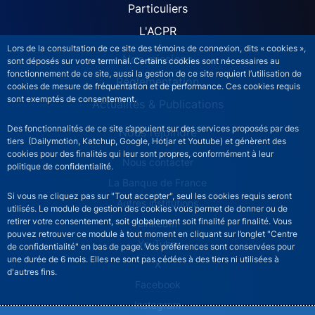
Particuliers
L'ACPR
Lors de la consultation de ce site des témoins de connexion, dits « cookies »,
Nos missions
sont déposés sur votre terminal. Certains cookies sont nécessaires au
fonctionnement de ce site, aussi la gestion de ce site requiert l’utilisation de
Réglementation
cookies de mesure de fréquentation et de performance. Ces cookies requis
sont exemptés de consentement.
Actualités & Publications
Des fonctionnalités de ce site s’appuient sur des services proposés par des
Nous rejoindre
tiers (Dailymotion, Katchup, Google, Hotjar et Youtube) et génèrent des
cookies pour des finalités qui leur sont propres, conformément à leur
ACPR footer secondary menu (French)
Nous contacter
politique de confidentialité.
La Banque de France
Si vous ne cliquez pas sur "Tout accepter", seul les cookies requis seront
Autres institutions
utilisés. Le module de gestion des cookies vous permet de donner ou de
retirer votre consentement, soit globalement soit finalité par finalité. Vous
LinkedIn
pouvez retrouver ce module à tout moment en cliquant sur l’onglet "Centre
YouTube
de confidentialité" en bas de page. Vos préférences sont conservées pour
une durée de 6 mois. Elles ne sont pas cédées à des tiers ni utilisées à
X
d'autres fins.
Facebook
Instagram