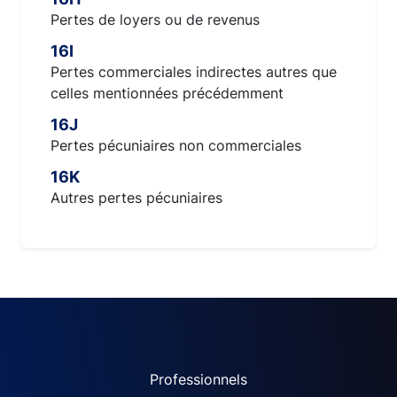
Pertes de loyers ou de revenus
16I
Pertes commerciales indirectes autres que
celles mentionnées précédemment
16J
Pertes pécuniaires non commerciales
16K
Autres pertes pécuniaires
ACPR site navigation (Fren
Professionnels