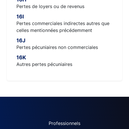
Pertes de loyers ou de revenus
16I
Pertes commerciales indirectes autres que
celles mentionnées précédemment
16J
Pertes pécuniaires non commerciales
16K
Autres pertes pécuniaires
ACPR site navigation (Fren
Professionnels