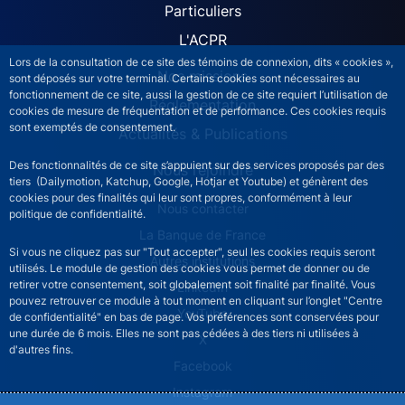
Particuliers
L'ACPR
Lors de la consultation de ce site des témoins de connexion, dits « cookies »,
Nos missions
sont déposés sur votre terminal. Certains cookies sont nécessaires au
fonctionnement de ce site, aussi la gestion de ce site requiert l’utilisation de
Réglementation
cookies de mesure de fréquentation et de performance. Ces cookies requis
sont exemptés de consentement.
Actualités & Publications
Des fonctionnalités de ce site s’appuient sur des services proposés par des
Nous rejoindre
tiers (Dailymotion, Katchup, Google, Hotjar et Youtube) et génèrent des
cookies pour des finalités qui leur sont propres, conformément à leur
ACPR footer secondary menu (French)
Nous contacter
politique de confidentialité.
La Banque de France
Si vous ne cliquez pas sur "Tout accepter", seul les cookies requis seront
Autres institutions
utilisés. Le module de gestion des cookies vous permet de donner ou de
retirer votre consentement, soit globalement soit finalité par finalité. Vous
LinkedIn
pouvez retrouver ce module à tout moment en cliquant sur l’onglet "Centre
YouTube
de confidentialité" en bas de page. Vos préférences sont conservées pour
une durée de 6 mois. Elles ne sont pas cédées à des tiers ni utilisées à
X
d'autres fins.
Facebook
Instagram